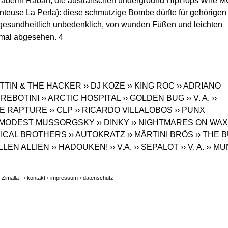
 Araberin Rabah, die australischen underground HipHops Wire 
nteuse La Perla): diese schmutzige Bombe dürfte für gehörigen
er gesundheitlich unbedenklich, von wunden Füßen und leichten
 mal abgesehen. 4
KITTIN & THE HACKER
›› DJ KOZE
›› KING ROC
›› ADRIANO
› REBOTINI
›› ARCTIC HOSPITAL
›› GOLDEN BUG
›› V. A.
››
THE RAPTURE
›› CLP
›› RICARDO VILLALOBOS
›› PUNX
& MODEST MUSSORGSKY
›› DINKY
›› NIGHTMARES ON WAX
MICAL BROTHERS
›› AUTOKRATZ
›› MÄRTINI BRÖS
›› THE 
ELLEN ALLIEN
›› HADOUKEN!
›› V.A.
›› SEPALOT
›› V. A.
›› M
Zimalla |
› kontakt
› impressum
› datenschutz