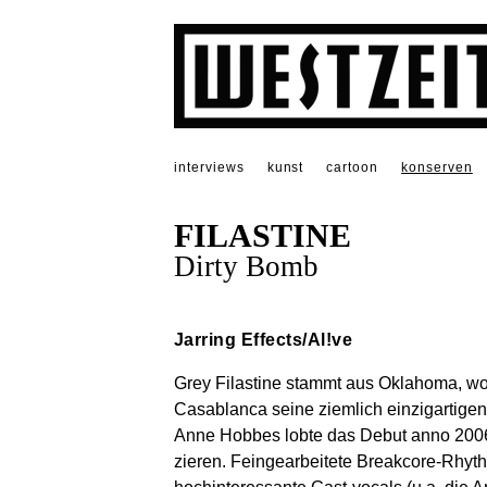
interviews
kunst
cartoon
konserven
FILASTINE
Dirty Bomb
Jarring Effects/Al!ve
Grey Filastine stammt aus Oklahoma, woh
Casablanca seine ziemlich einzigartige
Anne Hobbes lobte das Debut anno 2006
zieren. Feingearbeitete Breakcore-Rhyth