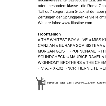
hochinteressante Gast-vocals (u.a. die
oder - besonders klasse - die Roma-Cha
"fall out" sorgen. Zum Glück ist der ab
Zerrungen der Sprunggelenke vielleicht
Weitere Infos:
www.filastine.com
Floorfashion
›› THE WHITEST BOY ALIVE
›› MISS 
CANZIAN
›› BURAKA SOM SISTEMA
›
MORGAN GEIST
›› POPNONAME
›› 
SOUNDCHECK
›› MAURICE RAVEL 
WIGHNOMY BROTHERS
›› THE CHE
›› V. A.
›› X-102
›› NORTHERN LITE
›› 
©1996-26 WESTZEIT | 2009.04.01 | Autor: Karsten 