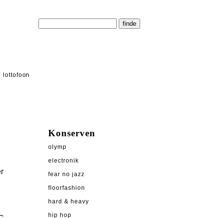
lottofoon
Konserven
olymp
electronik
r
fear no jazz
floorfashion
hard & heavy
hip hop