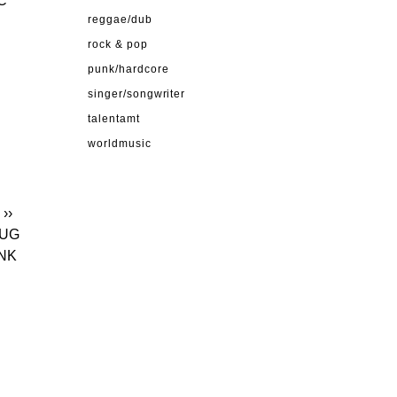
MC
reggae/dub
rock & pop
punk/hardcore
singer/songwriter
talentamt
worldmusic
››
BUG
UNK