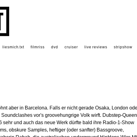
liesmich.txt
filmriss
dvd
cruiser
live reviews
stripshow
nt aber in Barcelona. Falls er nicht gerade Osaka, London ode
n Soundclashes vor's groovehungrige Volk wirft. Dubstep-Queen
 sehr und auch das neue Werk dürfte bald ihre Radio-1-Show
ms, obskure Samples, heftiger (oder sanfter) Bassgroove,