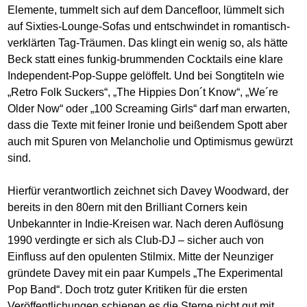
Elemente, tummelt sich auf dem Dancefloor, lümmelt sich
auf Sixties-Lounge-Sofas und entschwindet in romantisch-
verklärten Tag-Träumen. Das klingt ein wenig so, als hätte
Beck statt eines funkig-brummenden Cocktails eine klare
Independent-Pop-Suppe gelöffelt. Und bei Songtiteln wie
„Retro Folk Suckers“, „The Hippies Don´t Know“, „We´re
Older Now“ oder „100 Screaming Girls“ darf man erwarten,
dass die Texte mit feiner Ironie und beißendem Spott aber
auch mit Spuren von Melancholie und Optimismus gewürzt
sind.
Hierfür verantwortlich zeichnet sich Davey Woodward, der
bereits in den 80ern mit den Brilliant Corners kein
Unbekannter in Indie-Kreisen war. Nach deren Auflösung
1990 verdingte er sich als Club-DJ – sicher auch von
Einfluss auf den opulenten Stilmix. Mitte der Neunziger
gründete Davey mit ein paar Kumpels „The Experimental
Pop Band“. Doch trotz guter Kritiken für die ersten
Veröffentlichungen schienen es die Sterne nicht gut mit