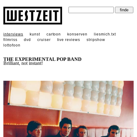
interviews
kunst
cartoon
konserven
liesmich.txt
filmriss
dvd
cruiser
live reviews
stripshow
lottofoon
THE EXPERIMENTAL POP BAND
Brilliant, not instant!