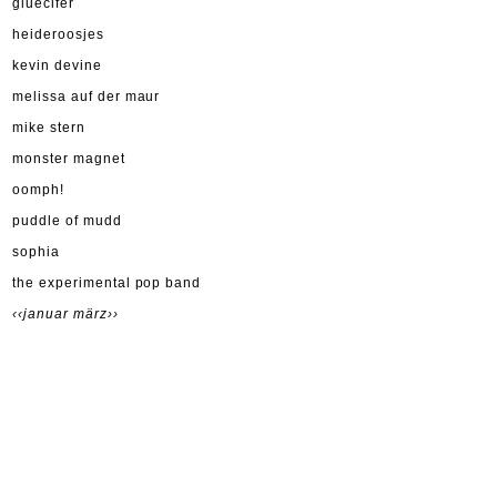
gluecifer
heideroosjes
kevin devine
melissa auf der maur
mike stern
monster magnet
oomph!
puddle of mudd
sophia
the experimental pop band
‹‹januar
märz››