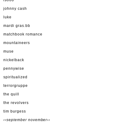
iso68
johnny cash
luke
mardi gras.bb
matchbook romance
mountaineers
muse
nickelback
pennywise
spiritualized
terrorgruppe
the quill
the revolvers
tim burgess
‹‹september
november››