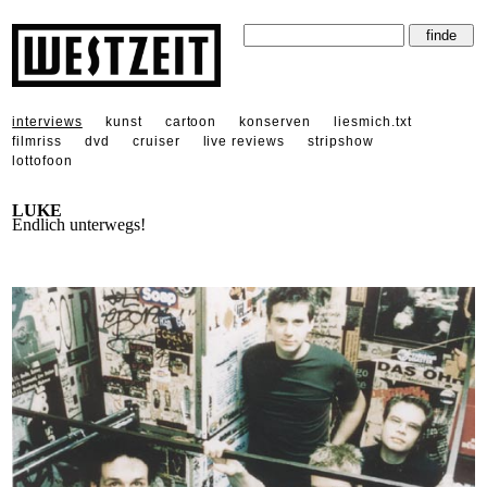
interviews
kunst
cartoon
konserven
liesmich.txt
filmriss
dvd
cruiser
live reviews
stripshow
lottofoon
LUKE
Endlich unterwegs!