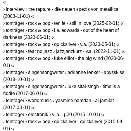
‹‹
› interview › the rapture - die neuen spezis von metallica
(2003-11-01) ‹‹
› tonträger › rock & pop › ten fè - still in love (2025-02-01) ‹‹
› tonträger › rock & pop › l.a. edwards - out of the heart of
darkness (2023-06-01) ‹‹
› tonträger › rock & pop › quicksilver - v.a. (2023-05-01) ‹‹
› tonträger › fear no jazz › jazzjanzkurz - v.a. (2022-11-01) ‹‹
› tonträger › rock & pop › luke elliot - the big wind (2020-06-
01) ‹‹
› tonträger › singer/songwriter › adrianne lenker - abysskiss
(2018-10-01) ‹‹
› tonträger › singer/songwriter › luke sital-singh - time is a
riddle (2017-06-01) ‹‹
› tonträger › worldmusic › yasmine hamdan - al jamilat
(2017-03-01) ‹‹
› tonträger › electronik › v. a. - μ20 (2015-10-01) ‹‹
› tonträger › rock & pop › quicksilver - quicksilver (2015-04-
01) ‹‹