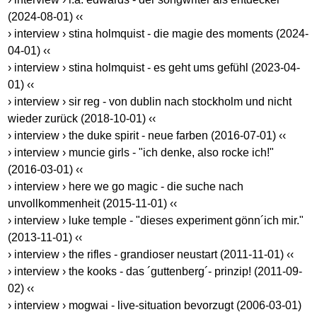
(2024-08-01) ‹‹
› interview › stina holmquist - die magie des moments (2024-
04-01) ‹‹
› interview › stina holmquist - es geht ums gefühl (2023-04-
01) ‹‹
› interview › sir reg - von dublin nach stockholm und nicht
wieder zurück (2018-10-01) ‹‹
› interview › the duke spirit - neue farben (2016-07-01) ‹‹
› interview › muncie girls - "ich denke, also rocke ich!"
(2016-03-01) ‹‹
› interview › here we go magic - die suche nach
unvollkommenheit (2015-11-01) ‹‹
› interview › luke temple - "dieses experiment gönn´ich mir."
(2013-11-01) ‹‹
› interview › the rifles - grandioser neustart (2011-11-01) ‹‹
› interview › the kooks - das ´guttenberg´- prinzip! (2011-09-
02) ‹‹
› interview › mogwai - live-situation bevorzugt (2006-03-01)