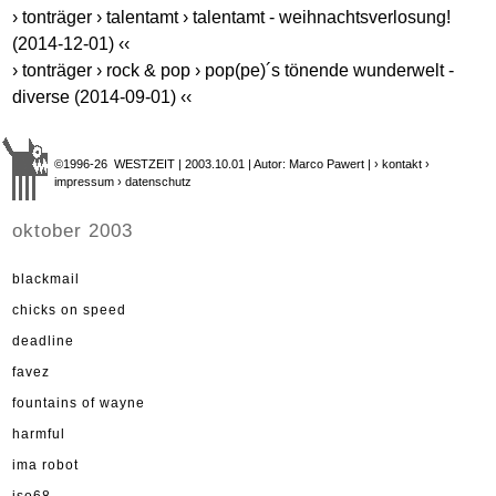
› tonträger › talentamt › talentamt - weihnachtsverlosung!
(2014-12-01) ‹‹
› tonträger › rock & pop › pop(pe)´s tönende wunderwelt -
diverse (2014-09-01) ‹‹
©1996-26 WESTZEIT | 2003.10.01 | Autor: Marco Pawert |
› kontakt
›
impressum
› datenschutz
oktober 2003
blackmail
chicks on speed
deadline
favez
fountains of wayne
harmful
ima robot