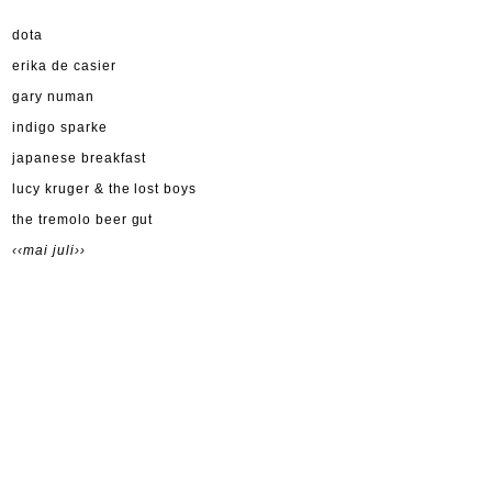
dota
erika de casier
gary numan
indigo sparke
japanese breakfast
lucy kruger & the lost boys
the tremolo beer gut
‹‹mai
juli››