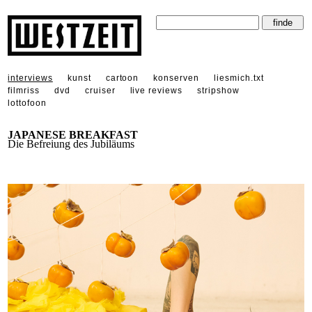
interviews
kunst
cartoon
konserven
liesmich.txt
filmriss
dvd
cruiser
live reviews
stripshow
lottofoon
JAPANESE BREAKFAST
Die Befreiung des Jubiläums