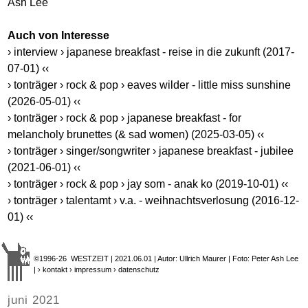
Ash Lee
Auch von Interesse
› interview › japanese breakfast - reise in die zukunft (2017-
07-01) ‹‹
› tonträger › rock & pop › eaves wilder - little miss sunshine
(2026-05-01) ‹‹
› tonträger › rock & pop › japanese breakfast - for
melancholy brunettes (& sad women) (2025-03-05) ‹‹
› tonträger › singer/songwriter › japanese breakfast - jubilee
(2021-06-01) ‹‹
› tonträger › rock & pop › jay som - anak ko (2019-10-01) ‹‹
› tonträger › talentamt › v.a. - weihnachtsverlosung (2016-12-
01) ‹‹
©1996-26 WESTZEIT | 2021.06.01 | Autor: Ullrich Maurer | Foto: Peter Ash Lee
|
› kontakt
› impressum
› datenschutz
juni 2021