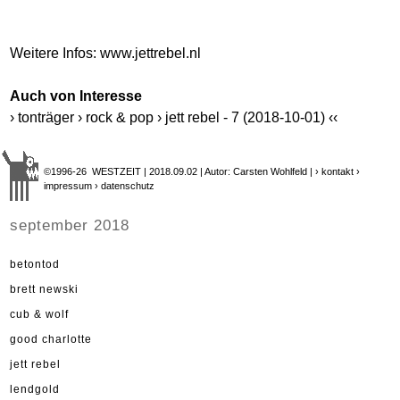
Weitere Infos:
www.jettrebel.nl
Auch von Interesse
› tonträger › rock & pop › jett rebel - 7 (2018-10-01) ‹‹
©1996-26 WESTZEIT | 2018.09.02 | Autor: Carsten Wohlfeld |
› kontakt
›
impressum
› datenschutz
september 2018
betontod
brett newski
cub & wolf
good charlotte
jett rebel
lendgold