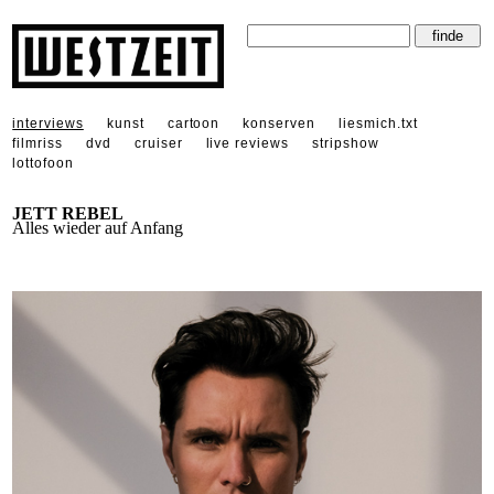
interviews
kunst
cartoon
konserven
liesmich.txt
filmriss
dvd
cruiser
live reviews
stripshow
lottofoon
JETT REBEL
Alles wieder auf Anfang