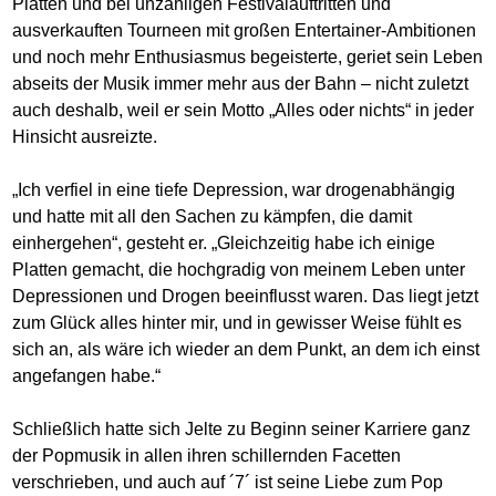
Platten und bei unzähligen Festivalauftritten und
ausverkauften Tourneen mit großen Entertainer-Ambitionen
und noch mehr Enthusiasmus begeisterte, geriet sein Leben
abseits der Musik immer mehr aus der Bahn – nicht zuletzt
auch deshalb, weil er sein Motto „Alles oder nichts“ in jeder
Hinsicht ausreizte.
„Ich verfiel in eine tiefe Depression, war drogenabhängig
und hatte mit all den Sachen zu kämpfen, die damit
einhergehen“, gesteht er. „Gleichzeitig habe ich einige
Platten gemacht, die hochgradig von meinem Leben unter
Depressionen und Drogen beeinflusst waren. Das liegt jetzt
zum Glück alles hinter mir, und in gewisser Weise fühlt es
sich an, als wäre ich wieder an dem Punkt, an dem ich einst
angefangen habe.“
Schließlich hatte sich Jelte zu Beginn seiner Karriere ganz
der Popmusik in allen ihren schillernden Facetten
verschrieben, und auch auf ´7´ ist seine Liebe zum Pop