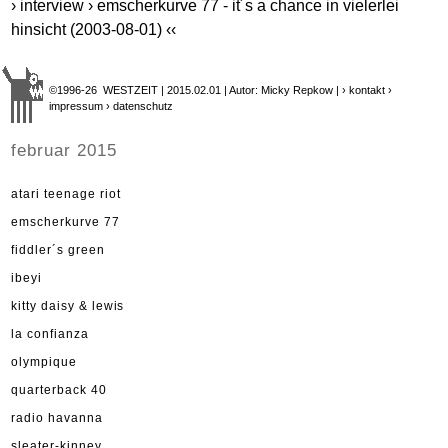
› interview › emscherkurve 77 - it´s a chance in vielerlei
hinsicht (2003-08-01) ‹‹
©1996-26 WESTZEIT | 2015.02.01 | Autor: Micky Repkow |
› kontakt
›
impressum
› datenschutz
februar 2015
atari teenage riot
emscherkurve 77
fiddler´s green
ibeyi
kitty daisy & lewis
la confianza
olympique
quarterback 40
radio havanna
sleater-kinney