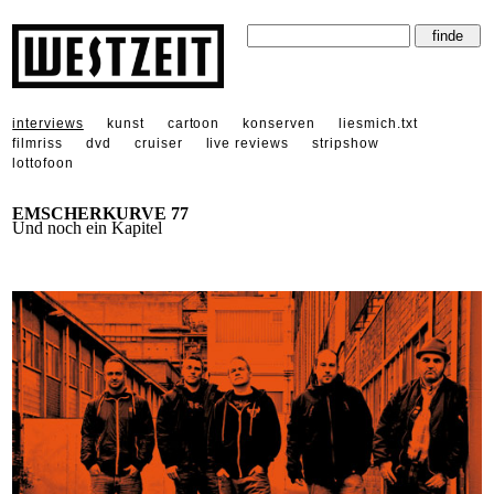
interviews
kunst
cartoon
konserven
liesmich.txt
filmriss
dvd
cruiser
live reviews
stripshow
lottofoon
EMSCHERKURVE 77
Und noch ein Kapitel