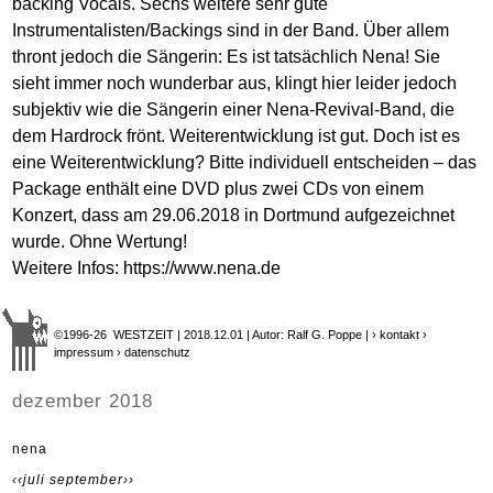
backing Vocals. Sechs weitere sehr gute
Instrumentalisten/Backings sind in der Band. Über allem
thront jedoch die Sängerin: Es ist tatsächlich Nena! Sie
sieht immer noch wunderbar aus, klingt hier leider jedoch
subjektiv wie die Sängerin einer Nena-Revival-Band, die
dem Hardrock frönt. Weiterentwicklung ist gut. Doch ist es
eine Weiterentwicklung? Bitte individuell entscheiden – das
Package enthält eine DVD plus zwei CDs von einem
Konzert, dass am 29.06.2018 in Dortmund aufgezeichnet
wurde. Ohne Wertung!
Weitere Infos:
https://www.nena.de
©1996-26 WESTZEIT | 2018.12.01 | Autor: Ralf G. Poppe |
› kontakt
›
impressum
› datenschutz
dezember 2018
nena
‹‹juli
september››