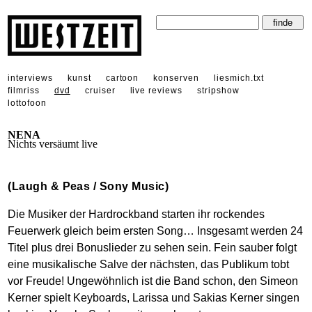
interviews
kunst
cartoon
konserven
liesmich.txt
filmriss
dvd
cruiser
live reviews
stripshow
lottofoon
NENA
Nichts versäumt live
(Laugh & Peas / Sony Music)
Die Musiker der Hardrockband starten ihr rockendes
Feuerwerk gleich beim ersten Song… Insgesamt werden 24
Titel plus drei Bonuslieder zu sehen sein. Fein sauber folgt
eine musikalische Salve der nächsten, das Publikum tobt
vor Freude! Ungewöhnlich ist die Band schon, den Simeon
Kerner spielt Keyboards, Larissa und Sakias Kerner singen