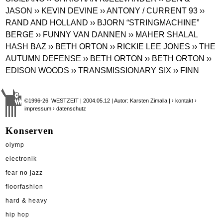
JASON
›› KEVIN DEVINE
›› ANTONY / CURRENT 93
››
RAND AND HOLLAND
›› BJORN “STRINGMACHINE”
BERGE
›› FUNNY VAN DANNEN
›› MAHER SHALAL
HASH BAZ
›› BETH ORTON
›› RICKIE LEE JONES
›› THE
AUTUMN DEFENSE
›› BETH ORTON
›› BETH ORTON
››
EDISON WOODS
›› TRANSMISSIONARY SIX
›› FINN
©1996-26 WESTZEIT | 2004.05.12 | Autor: Karsten Zimalla |
› kontakt
›
impressum
› datenschutz
Konserven
olymp
electronik
fear no jazz
floorfashion
hard & heavy
hip hop