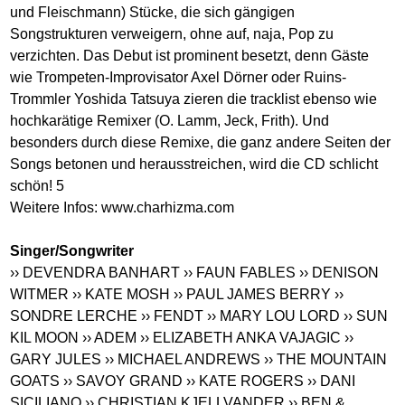
und Fleischmann) Stücke, die sich gängigen
Songstrukturen verweigern, ohne auf, naja, Pop zu
verzichten. Das Debut ist prominent besetzt, denn Gäste
wie Trompeten-Improvisator Axel Dörner oder Ruins-
Trommler Yoshida Tatsuya zieren die tracklist ebenso wie
hochkarätige Remixer (O. Lamm, Jeck, Frith). Und
besonders durch diese Remixe, die ganz andere Seiten der
Songs betonen und herausstreichen, wird die CD schlicht
schön! 5
Weitere Infos:
www.charhizma.com
Singer/Songwriter
›› DEVENDRA BANHART
›› FAUN FABLES
›› DENISON
WITMER
›› KATE MOSH
›› PAUL JAMES BERRY
››
SONDRE LERCHE
›› FENDT
›› MARY LOU LORD
›› SUN
KIL MOON
›› ADEM
›› ELIZABETH ANKA VAJAGIC
››
GARY JULES
›› MICHAEL ANDREWS
›› THE MOUNTAIN
GOATS
›› SAVOY GRAND
›› KATE ROGERS
›› DANI
SICILIANO
›› CHRISTIAN KJELLVANDER
›› BEN &