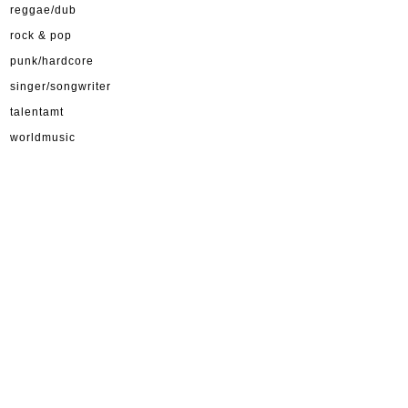
reggae/dub
rock & pop
punk/hardcore
singer/songwriter
talentamt
worldmusic