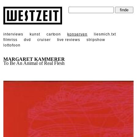
interviews
kunst
cartoon
konserven
liesmich.txt
filmriss
dvd
cruiser
live reviews
stripshow
lottofoon
MARGARET KAMMERER
To Be An Animal of Real Flesh