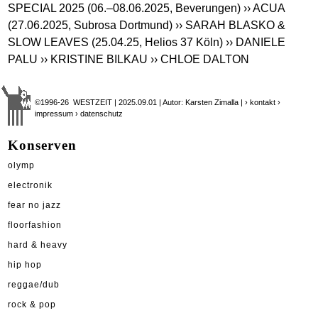
SPECIAL 2025 (06.–08.06.2025, Beverungen)
›› ACUA
(27.06.2025, Subrosa Dortmund)
›› SARAH BLASKO &
SLOW LEAVES (25.04.25, Helios 37 Köln)
›› DANIELE
PALU
›› KRISTINE BILKAU
›› CHLOE DALTON
©1996-26 WESTZEIT | 2025.09.01 | Autor: Karsten Zimalla |
› kontakt
›
impressum
› datenschutz
Konserven
olymp
electronik
fear no jazz
floorfashion
hard & heavy
hip hop
reggae/dub
rock & pop