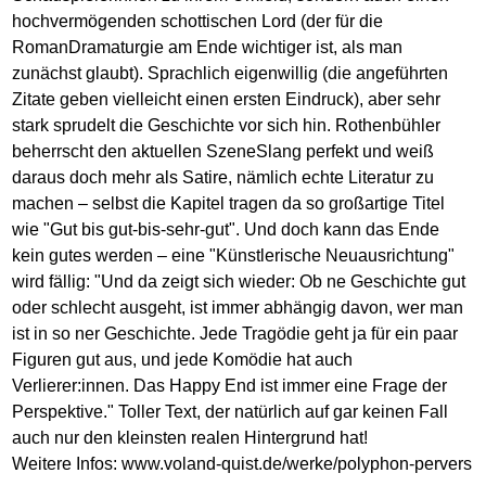
hochvermögenden schottischen Lord (der für die
RomanDramaturgie am Ende wichtiger ist, als man
zunächst glaubt). Sprachlich eigenwillig (die angeführten
Zitate geben vielleicht einen ersten Eindruck), aber sehr
stark sprudelt die Geschichte vor sich hin. Rothenbühler
beherrscht den aktuellen SzeneSlang perfekt und weiß
daraus doch mehr als Satire, nämlich echte Literatur zu
machen – selbst die Kapitel tragen da so großartige Titel
wie "Gut bis gut-bis-sehr-gut". Und doch kann das Ende
kein gutes werden – eine "Künstlerische Neuausrichtung"
wird fällig: "Und da zeigt sich wieder: Ob ne Geschichte gut
oder schlecht ausgeht, ist immer abhängig davon, wer man
ist in so ner Geschichte. Jede Tragödie geht ja für ein paar
Figuren gut aus, und jede Komödie hat auch
Verlierer:innen. Das Happy End ist immer eine Frage der
Perspektive." Toller Text, der natürlich auf gar keinen Fall
auch nur den kleinsten realen Hintergrund hat!
Weitere Infos:
www.voland-quist.de/werke/polyphon-pervers