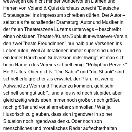
weswegen die nicht minder wundervollen Damen und
Herren von Voland & Quist durchaus zurecht "Deutsche
Erstausgabe" ins Impressum schreiben dürfen. Der Autor –
selbst als freischaffender Dramaturg, Autor und Musiker in
der freien Theaterszene Luzerns unterwegs – beschreibt
einen obskuren Theater-/Kunst-/Subkultur-/whatever-Verein,
den zwei "beste Freundinnen" nur halb aus Versehen ins
Leben rufen. Weil Alliterationen immer super sind und so
ein feiner Hauch von Subversion mitschwingt, ist man sich
beim Namen des Vereins schnell einig: "Polyphon Pervers".
Heißt alles. Oder nichts. "Die Sabin" und "die Shanti" sind
schnell erfolgreicher als erwartet; der Plan, mit wenig
Aufwand zu Wein und Theater zu kommen, geht sehr
schnell sehr gut auf: "...und alles wird noch stupider, aber
gleichzeitig wirds eben immer noch größer, noch größer,
noch größer und vor allem eben: sinnvoller. / Wär ja
illusorisch zu glauben, dass sich irgendwer in so ner
Situation noch irgendwas denkt. Oder noch son
menschliches und moralisches Radar aufrechterhalten