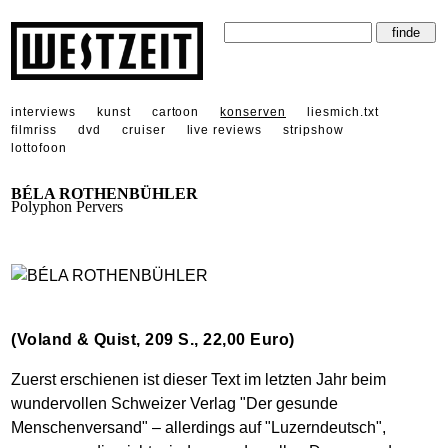
interviews
kunst
cartoon
konserven
liesmich.txt
filmriss
dvd
cruiser
live reviews
stripshow
lottofoon
BÉLA ROTHENBÜHLER
Polyphon Pervers
(Voland & Quist, 209 S., 22,00 Euro)
Zuerst erschienen ist dieser Text im letzten Jahr beim
wundervollen Schweizer Verlag "Der gesunde
Menschenversand" – allerdings auf "Luzerndeutsch",