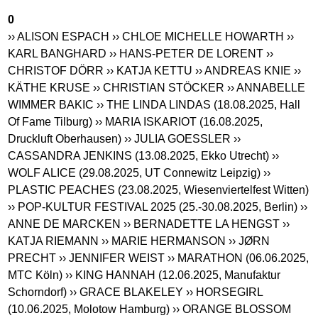
0
›› ALISON ESPACH
›› CHLOE MICHELLE HOWARTH
››
KARL BANGHARD
›› HANS-PETER DE LORENT
››
CHRISTOF DÖRR
›› KATJA KETTU
›› ANDREAS KNIE
››
KÄTHE KRUSE
›› CHRISTIAN STÖCKER
›› ANNABELLE
WIMMER BAKIC
›› THE LINDA LINDAS (18.08.2025, Hall
Of Fame Tilburg)
›› MARIA ISKARIOT (16.08.2025,
Druckluft Oberhausen)
›› JULIA GOESSLER
››
CASSANDRA JENKINS (13.08.2025, Ekko Utrecht)
››
WOLF ALICE (29.08.2025, UT Connewitz Leipzig)
››
PLASTIC PEACHES (23.08.2025, Wiesenviertelfest Witten)
›› POP-KULTUR FESTIVAL 2025 (25.-30.08.2025, Berlin)
››
ANNE DE MARCKEN
›› BERNADETTE LA HENGST
››
KATJA RIEMANN
›› MARIE HERMANSON
›› JØRN
PRECHT
›› JENNIFER WEIST
›› MARATHON (06.06.2025,
MTC Köln)
›› KING HANNAH (12.06.2025, Manufaktur
Schorndorf)
›› GRACE BLAKELEY
›› HORSEGIRL
(10.06.2025, Molotow Hamburg)
›› ORANGE BLOSSOM