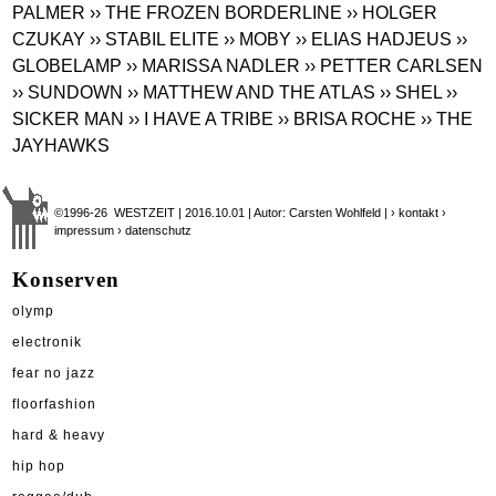
PALMER
›› THE FROZEN BORDERLINE
›› HOLGER
CZUKAY
›› STABIL ELITE
›› MOBY
›› ELIAS HADJEUS
››
GLOBELAMP
›› MARISSA NADLER
›› PETTER CARLSEN
›› SUNDOWN
›› MATTHEW AND THE ATLAS
›› SHEL
››
SICKER MAN
›› I HAVE A TRIBE
›› BRISA ROCHE
›› THE
JAYHAWKS
©1996-26 WESTZEIT | 2016.10.01 | Autor: Carsten Wohlfeld |
› kontakt
›
impressum
› datenschutz
Konserven
olymp
electronik
fear no jazz
floorfashion
hard & heavy
hip hop