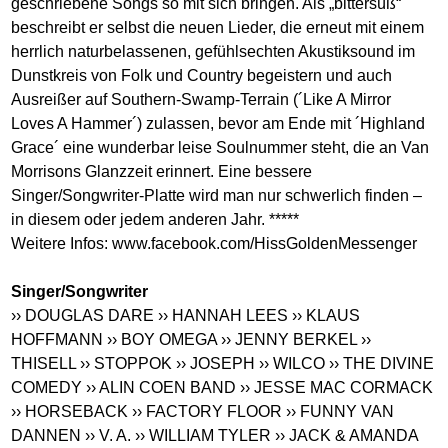
geschriebene Songs so mit sich bringen. Als „bittersüß“
beschreibt er selbst die neuen Lieder, die erneut mit einem
herrlich naturbelassenen, gefühlsechten Akustiksound im
Dunstkreis von Folk und Country begeistern und auch
Ausreißer auf Southern-Swamp-Terrain (´Like A Mirror
Loves A Hammer´) zulassen, bevor am Ende mit ´Highland
Grace´ eine wunderbar leise Soulnummer steht, die an Van
Morrisons Glanzzeit erinnert. Eine bessere
Singer/Songwriter-Platte wird man nur schwerlich finden –
in diesem oder jedem anderen Jahr. *****
Weitere Infos:
www.facebook.com/HissGoldenMessenger
Singer/Songwriter
›› DOUGLAS DARE
›› HANNAH LEES
›› KLAUS
HOFFMANN
›› BOY OMEGA
›› JENNY BERKEL
››
THISELL
›› STOPPOK
›› JOSEPH
›› WILCO
›› THE DIVINE
COMEDY
›› ALIN COEN BAND
›› JESSE MAC CORMACK
›› HORSEBACK
›› FACTORY FLOOR
›› FUNNY VAN
DANNEN
›› V. A.
›› WILLIAM TYLER
›› JACK & AMANDA