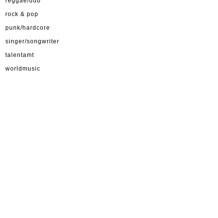
reggae/dub
rock & pop
punk/hardcore
singer/songwriter
talentamt
worldmusic