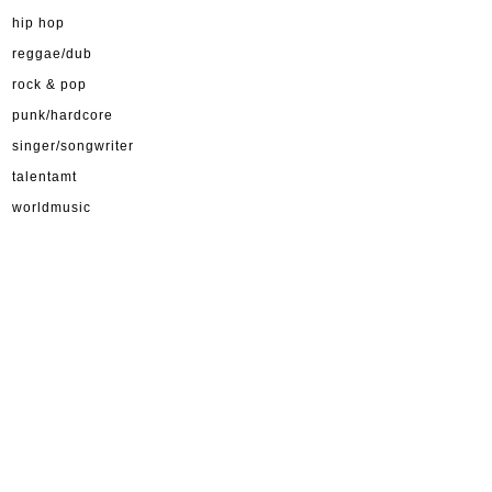
hip hop
reggae/dub
rock & pop
punk/hardcore
singer/songwriter
talentamt
worldmusic