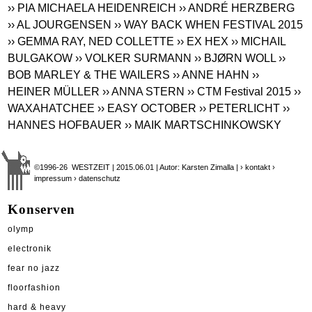
›› PIA MICHAELA HEIDENREICH
›› ANDRÉ HERZBERG
›› AL JOURGENSEN
›› WAY BACK WHEN FESTIVAL 2015
›› GEMMA RAY, NED COLLETTE
›› EX HEX
›› MICHAIL
BULGAKOW
›› VOLKER SURMANN
›› BJØRN WOLL
››
BOB MARLEY & THE WAILERS
›› ANNE HAHN
››
HEINER MÜLLER
›› ANNA STERN
›› CTM Festival 2015
››
WAXAHATCHEE
›› EASY OCTOBER
›› PETERLICHT
››
HANNES HOFBAUER
›› MAIK MARTSCHINKOWSKY
©1996-26 WESTZEIT | 2015.06.01 | Autor: Karsten Zimalla |
› kontakt
›
impressum
› datenschutz
Konserven
olymp
electronik
fear no jazz
floorfashion
hard & heavy