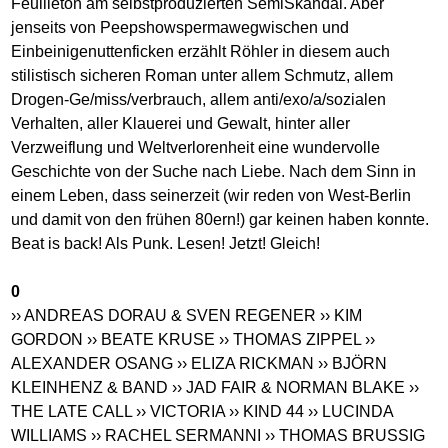
Feuilleton am selbstproduzierten SemiSkandal. Aber
jenseits von Peepshowspermawegwischen und
Einbeinigenuttenficken erzählt Röhler in diesem auch
stilistisch sicheren Roman unter allem Schmutz, allem
Drogen-Ge/miss/verbrauch, allem anti/exo/a/sozialen
Verhalten, aller Klauerei und Gewalt, hinter aller
Verzweiflung und Weltverlorenheit eine wundervolle
Geschichte von der Suche nach Liebe. Nach dem Sinn in
einem Leben, dass seinerzeit (wir reden von West-Berlin
und damit von den frühen 80ern!) gar keinen haben konnte.
Beat is back! Als Punk. Lesen! Jetzt! Gleich!
0
›› ANDREAS DORAU & SVEN REGENER
›› KIM
GORDON
›› BEATE KRUSE
›› THOMAS ZIPPEL
››
ALEXANDER OSANG
›› ELIZA RICKMAN
›› BJÖRN
KLEINHENZ & BAND
›› JAD FAIR & NORMAN BLAKE
››
THE LATE CALL
›› VICTORIA
›› KIND 44
›› LUCINDA
WILLIAMS
›› RACHEL SERMANNI
›› THOMAS BRUSSIG