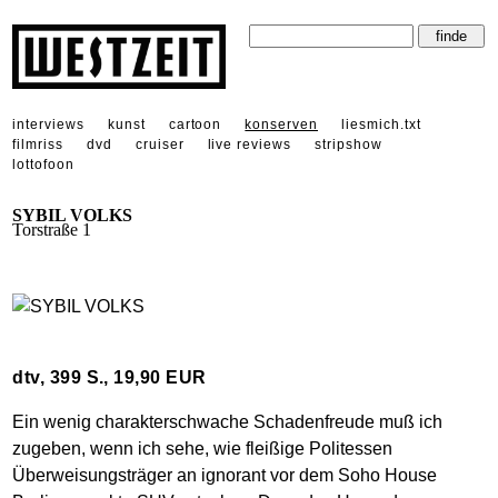
interviews
kunst
cartoon
konserven
liesmich.txt
filmriss
dvd
cruiser
live reviews
stripshow
lottofoon
SYBIL VOLKS
Torstraße 1
dtv, 399 S., 19,90 EUR
Ein wenig charakterschwache Schadenfreude muß ich
zugeben, wenn ich sehe, wie fleißige Politessen
Überweisungsträger an ignorant vor dem Soho House