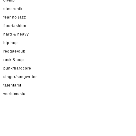
olymp
electronik
fear no jazz
floorfashion
hard & heavy
hip hop
reggae/dub
rock & pop
punk/hardcore
singer/songwriter
talentamt
worldmusic