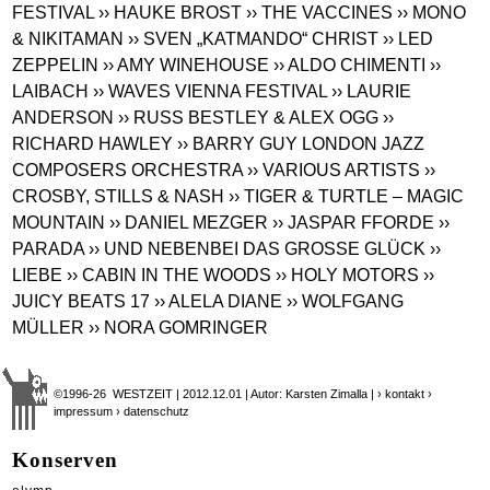
FESTIVAL
›› HAUKE BROST
›› THE VACCINES
›› MONO
& NIKITAMAN
›› SVEN „KATMANDO“ CHRIST
›› LED
ZEPPELIN
›› AMY WINEHOUSE
›› ALDO CHIMENTI
››
LAIBACH
›› WAVES VIENNA FESTIVAL
›› LAURIE
ANDERSON
›› RUSS BESTLEY & ALEX OGG
››
RICHARD HAWLEY
›› BARRY GUY LONDON JAZZ
COMPOSERS ORCHESTRA
›› VARIOUS ARTISTS
››
CROSBY, STILLS & NASH
›› TIGER & TURTLE – MAGIC
MOUNTAIN
›› DANIEL MEZGER
›› JASPAR FFORDE
››
PARADA
›› UND NEBENBEI DAS GROSSE GLÜCK
››
LIEBE
›› CABIN IN THE WOODS
›› HOLY MOTORS
››
JUICY BEATS 17
›› ALELA DIANE
›› WOLFGANG
MÜLLER
›› NORA GOMRINGER
©1996-26 WESTZEIT | 2012.12.01 | Autor: Karsten Zimalla |
› kontakt
›
impressum
› datenschutz
Konserven