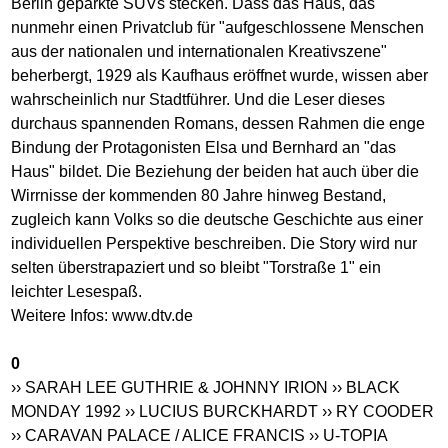
Berlin geparkte SUVs stecken. Dass das Haus, das
nunmehr einen Privatclub für "aufgeschlossene Menschen
aus der nationalen und internationalen Kreativszene"
beherbergt, 1929 als Kaufhaus eröffnet wurde, wissen aber
wahrscheinlich nur Stadtführer. Und die Leser dieses
durchaus spannenden Romans, dessen Rahmen die enge
Bindung der Protagonisten Elsa und Bernhard an "das
Haus" bildet. Die Beziehung der beiden hat auch über die
Wirrnisse der kommenden 80 Jahre hinweg Bestand,
zugleich kann Volks so die deutsche Geschichte aus einer
individuellen Perspektive beschreiben. Die Story wird nur
selten überstrapaziert und so bleibt "Torstraße 1" ein
leichter Lesespaß.
Weitere Infos:
www.dtv.de
0
›› SARAH LEE GUTHRIE & JOHNNY IRION
›› BLACK
MONDAY 1992
›› LUCIUS BURCKHARDT
›› RY COODER
›› CARAVAN PALACE / ALICE FRANCIS
›› U-TOPIA