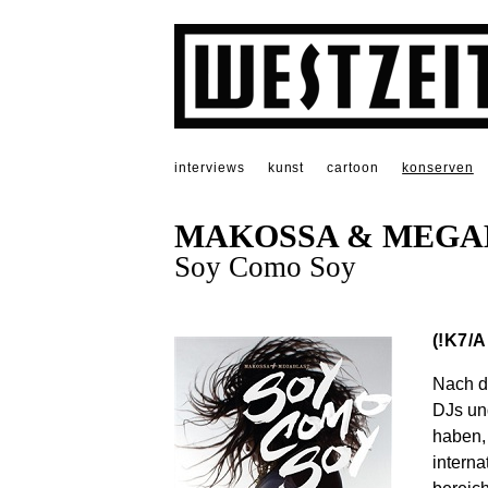
interviews
kunst
cartoon
konserven
MAKOSSA & MEGA
Soy Como Soy
(!K7/A
Nach d
DJs un
haben,
interna