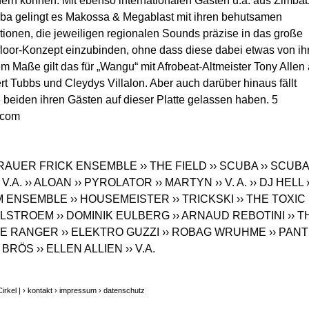
hern können. Mit ebenso internationalen Gästen u.a. aus Zimb
ba gelingt es Makossa & Megablast mit ihren behutsamen
tionen, die jeweiligen regionalen Sounds präzise in das große
loor-Konzept einzubinden, ohne dass diese dabei etwas von ih
m Maße gilt das für „Wangu“ mit Afrobeat-Altmeister Tony Allen
 Tubbs und Cleydys Villalon. Aber auch darüber hinaus fällt
beiden ihren Gästen auf dieser Platte gelassen haben. 5
.com
BRAUER FRICK ENSEMBLE
›› THE FIELD
›› SCUBA
›› SCUBA
› V.A.
›› ALOAN
›› PYROLATOR
›› MARTYN
›› V. A.
›› DJ HELL
UM ENSEMBLE
›› HOUSEMEISTER
›› TRICKSKI
›› THE TOXIC
HALSTROEM
›› DOMINIK EULBERG
›› ARNAUD REBOTINI
›› 
CE RANGER
›› ELEKTRO GUZZI
›› ROBAG WRUHME
›› PAN
I BRÖS
›› ELLEN ALLIEN
›› V.A.
irkel |
› kontakt
› impressum
› datenschutz