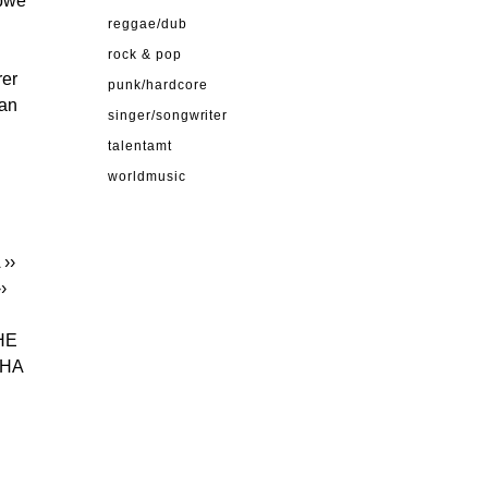
abwe
reggae/dub
rock & pop
rer
punk/hardcore
 an
singer/songwriter
talentamt
worldmusic
››
››
THE
THA