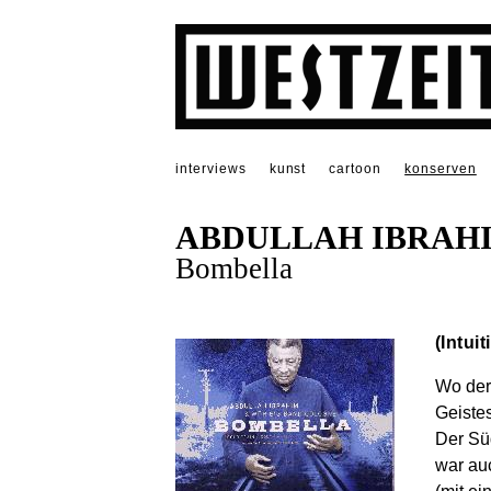
interviews
kunst
cartoon
konserven
ABDULLAH IBRAH
Bombella
(Intui
Wo der
Geistes
Der Süd
war au