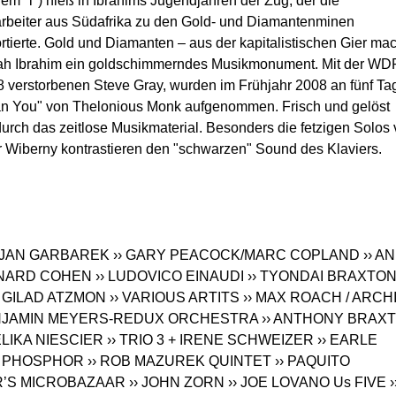
nem "l") hieß in Ibrahims Jugendjahren der Zug, der die
rbeiter aus Südafrika zu den Gold- und Diamantenminen
rtierte. Gold und Diamanten – aus der kapitalistischen Gier ma
ah Ibrahim ein goldschimmerndes Musikmonument. Mit der WD
8 verstorbenen Steve Gray, wurden im Frühjahr 2008 an fünf Ta
ean You" von Thelonious Monk aufgenommen. Frisch und gelöst
urch das zeitlose Musikmaterial. Besonders die fetzigen Solos
 Wiberny kontrastieren den "schwarzen" Sound des Klaviers.
› JAN GARBAREK
›› GARY PEACOCK/MARC COPLAND
›› AN
ONARD COHEN
›› LUDOVICO EINAUDI
›› TYONDAI BRAXTO
› GILAD ATZMON
›› VARIOUS ARTITS
›› MAX ROACH / ARCH
BENJAMIN MEYERS-REDUX ORCHESTRA
›› ANTHONY BRAX
ELIKA NIESCIER
›› TRIO 3 + IRENE SCHWEIZER
›› EARLE
› PHOSPHOR
›› ROB MAZUREK QUINTET
›› PAQUITO
R’S MICROBAZAAR
›› JOHN ZORN
›› JOE LOVANO Us FIVE
›