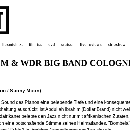
liesmich.txt
filmriss
dvd
cruiser
live reviews
stripshow
IM & WDR BIG BAND COLOGN
tion / Sunny Moon)
 Sound des Pianos eine belebende Tiefe und eine konsequent
haltung ausdrückt, ist Abdullah Ibrahim (Dollar Brand) nicht wei
afrikaner belebte den Jazz nicht nur mit afrikanischen Zutaten,
ch eine botschaftende Stimme seines Heimatlandes. "Bombela