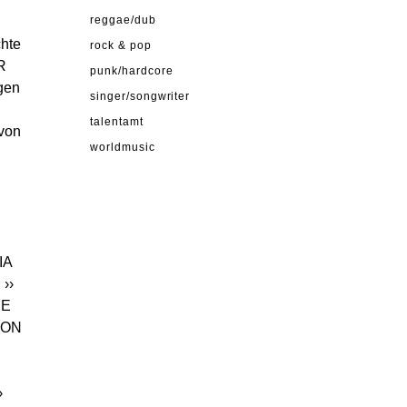
reggae/dub
chte
rock & pop
R
punk/hardcore
gen
singer/songwriter
talentamt
 von
worldmusic
IA
N
››
IE
TON
›