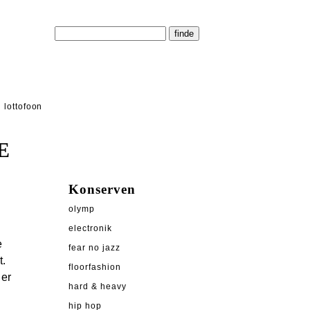
lottofoon
E
Konserven
olymp
electronik
e
fear no jazz
t.
floorfashion
 er
hard & heavy
"
hip hop