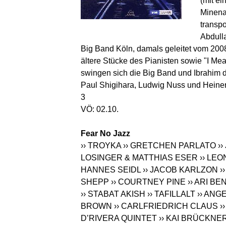
(mit ei
Minena
transpo
Abdull
Big Band Köln, damals geleitet vom 200
ältere Stücke des Pianisten sowie "I M
swingen sich die Big Band und Ibrahim d
Paul Shigihara, Ludwig Nuss und Heiner
3
VÖ: 02.10.
Fear No Jazz
›› TROYKA
›› GRETCHEN PARLATO
›
LOSINGER & MATTHIAS ESER
›› LE
HANNES SEIDL
›› JACOB KARLZON
›
SHEPP
›› COURTNEY PINE
›› ARI 
›› STABAT AKISH
›› TAFILLALT
›› ANG
BROWN
›› CARLFRIEDRICH CLAUS
›
D’RIVERA QUINTET
›› KAI BRÜCKNE