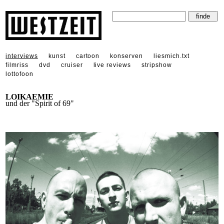
interviews
kunst
cartoon
konserven
liesmich.txt
filmriss
dvd
cruiser
live reviews
stripshow
lottofoon
LOIKAEMIE
und der "Spirit of 69"