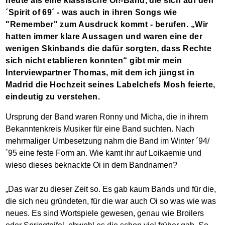
heute als eine klassische Oi!-Band, die sich auf den
´Spirit of 69´ - was auch in ihren Songs wie
"Remember" zum Ausdruck kommt - berufen. „Wir
hatten immer klare Aussagen und waren eine der
wenigen Skinbands die dafür sorgten, dass Rechte
sich nicht etablieren konnten“ gibt mir mein
Interviewpartner Thomas, mit dem ich jüngst in
Madrid die Hochzeit seines Labelchefs Mosh feierte,
eindeutig zu verstehen.
Ursprung der Band waren Ronny und Micha, die in ihrem
Bekanntenkreis Musiker für eine Band suchten. Nach
mehrmaliger Umbesetzung nahm die Band im Winter ´94/
´95 eine feste Form an. Wie kamt ihr auf Loikaemie und
wieso dieses beknackte Oi in dem Bandnamen?
„Das war zu dieser Zeit so. Es gab kaum Bands und für die,
die sich neu gründeten, für die war auch Oi so was wie was
neues. Es sind Wortspiele gewesen, genau wie Broilers