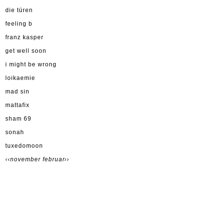
die türen
feeling b
franz kasper
get well soon
i might be wrong
loikaemie
mad sin
mattafix
sham 69
sonah
tuxedomoon
‹‹november
februar››