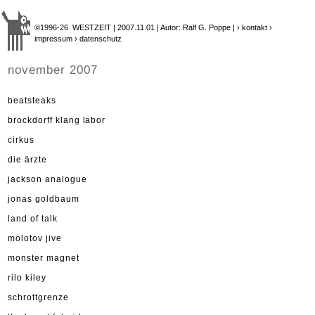
©1996-26 WESTZEIT | 2007.11.01 | Autor: Ralf G. Poppe |
› kontakt
›
impressum
› datenschutz
november 2007
beatsteaks
brockdorff klang labor
cirkus
die ärzte
jackson analogue
jonas goldbaum
land of talk
molotov jive
monster magnet
rilo kiley
schrottgrenze