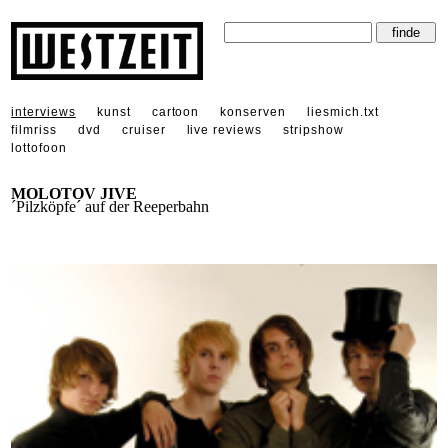
interviews
kunst
cartoon
konserven
liesmich.txt
filmriss
dvd
cruiser
live reviews
stripshow
lottofoon
MOLOTOV JIVE
´Pilzköpfe´ auf der Reeperbahn