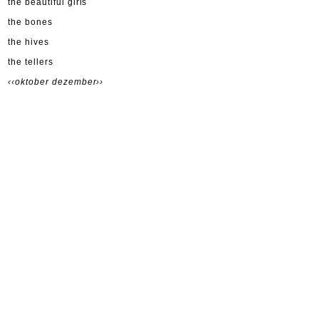
the beautiful girls
the bones
the hives
the tellers
‹‹oktober
dezember››