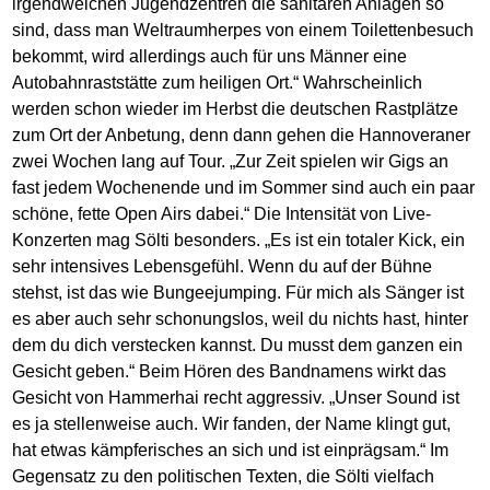
irgendwelchen Jugendzentren die sanitären Anlagen so
sind, dass man Weltraumherpes von einem Toilettenbesuch
bekommt, wird allerdings auch für uns Männer eine
Autobahnraststätte zum heiligen Ort.“ Wahrscheinlich
werden schon wieder im Herbst die deutschen Rastplätze
zum Ort der Anbetung, denn dann gehen die Hannoveraner
zwei Wochen lang auf Tour. „Zur Zeit spielen wir Gigs an
fast jedem Wochenende und im Sommer sind auch ein paar
schöne, fette Open Airs dabei.“ Die Intensität von Live-
Konzerten mag Sölti besonders. „Es ist ein totaler Kick, ein
sehr intensives Lebensgefühl. Wenn du auf der Bühne
stehst, ist das wie Bungeejumping. Für mich als Sänger ist
es aber auch sehr schonungslos, weil du nichts hast, hinter
dem du dich verstecken kannst. Du musst dem ganzen ein
Gesicht geben.“ Beim Hören des Bandnamens wirkt das
Gesicht von Hammerhai recht aggressiv. „Unser Sound ist
es ja stellenweise auch. Wir fanden, der Name klingt gut,
hat etwas kämpferisches an sich und ist einprägsam.“ Im
Gegensatz zu den politischen Texten, die Sölti vielfach