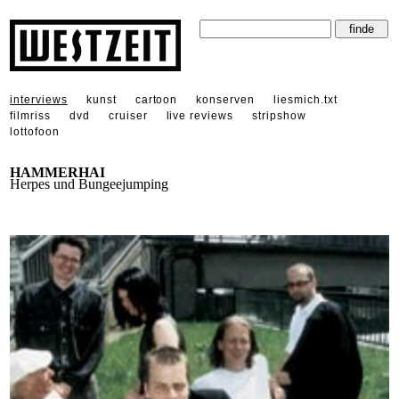
interviews
kunst
cartoon
konserven
liesmich.txt
filmriss
dvd
cruiser
live reviews
stripshow
lottofoon
HAMMERHAI
Herpes und Bungeejumping