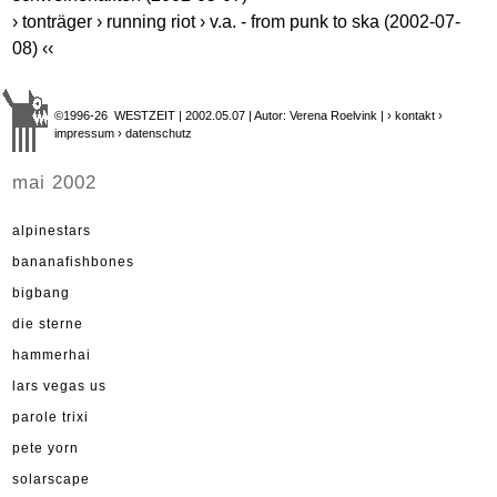
› tonträger › running riot › v.a. - from punk to ska (2002-07-
08) ‹‹
©1996-26 WESTZEIT | 2002.05.07 | Autor: Verena Roelvink |
› kontakt
›
impressum
› datenschutz
mai 2002
alpinestars
bananafishbones
bigbang
die sterne
hammerhai
lars vegas us
parole trixi
pete yorn
solarscape