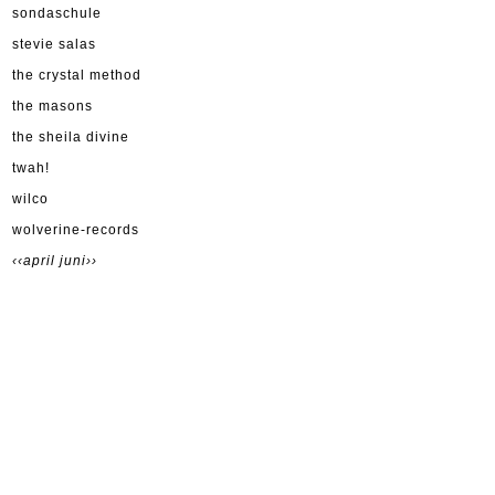
sondaschule
stevie salas
the crystal method
the masons
the sheila divine
twah!
wilco
wolverine-records
‹‹april
juni››