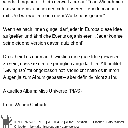
wieder hingehen, ich bin derweil aber auf Tour. Wir nehmen
das sehr ernst und immer mehr unserer Freunde machen
mit. Und wir wollen noch mehr Workshops geben.“
Wenn es nach ihnen ginge, darf jeder in Europa diese Idee
aufgreifen und ähnliche Events organisieren. „Jeder könnte
seine eigene Version davon aufziehen!“
Da scheint es dann auch wirklich eine gute Idee gewesen
zu sein, dass sie den ursprünglich angedachten Albumtitel
´Giving Up´ fallengelassen hat. Vielleicht hätte es in ihren
Augen ja zum Album gepasst – aber definitiv nicht zu ihr.
Aktuelles Album: Miss Universe (PIAS)
Foto: Wunmi Onibudo
©1996-26 WESTZEIT | 2019.04.03 | Autor: Christian K L Fischer | Foto: Wunmi
Onibudo |
› kontakt
› impressum
› datenschutz