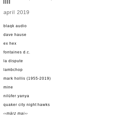
april 2019
blaqk audio
dave hause
ex hex
fontaines d.c.
la dispute
lambchop
mark hollis (1955-2019)
mine
nilüfer yanya
quaker city night hawks
‹‹märz
mai››