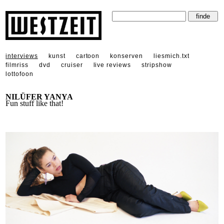
interviews
kunst
cartoon
konserven
liesmich.txt
filmriss
dvd
cruiser
live reviews
stripshow
lottofoon
NILÜFER YANYA
Fun stuff like that!