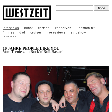
interviews
kunst
cartoon
konserven
liesmich.txt
filmriss
dvd
cruiser
live reviews
stripshow
lottofoon
10 JAHRE PEOPLE LIKE YOU
Vom Teenie zum Rock´n´Roll-Bastard