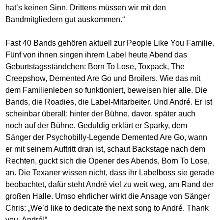
hat’s keinen Sinn. Drittens müssen wir mit den
Bandmitgliedern gut auskommen.“
Fast 40 Bands gehören aktuell zur People Like You Familie.
Fünf von ihnen singen ihrem Label heute Abend das
Geburtstagsständchen: Born To Lose, Toxpack, The
Creepshow, Demented Are Go und Broilers. Wie das mit
dem Familienleben so funktioniert, beweisen hier alle. Die
Bands, die Roadies, die Label-Mitarbeiter. Und André. Er ist
scheinbar überall: hinter der Bühne, davor, später auch
noch auf der Bühne. Geduldig erklärt er Sparky, dem
Sänger der Psychobilly-Legende Demented Are Go, wann
er mit seinem Auftritt dran ist, schaut Backstage nach dem
Rechten, guckt sich die Opener des Abends, Born To Lose,
an. Die Texaner wissen nicht, dass ihr Labelboss sie gerade
beobachtet, dafür steht André viel zu weit weg, am Rand der
großen Halle. Umso ehrlicher wirkt die Ansage von Sänger
Chris: „We’d like to dedicate the next song to André. Thank
you, André!“