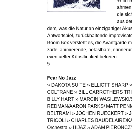
Willi K
ahmen 
die si
aus der
dem, was die Natur an einzigartiger Akust
Antwortspiel, zurückhaltende improvisa
Boom Box versteht es, die Avantgarde mi
zarte, animierende, belastbare, erinner
eventueller Künstlichkeit befreien.
5
Fear No Jazz
›› DAKOTA SUITE
›› ELLIOTT SHARP
›
COLTRANE
›› BILL CARROTHERS TR
BILLY HART
›› MARCIN WASILEWSKI
REDMAN/AARON PARKS/ MATT PEN
BELTRAMI
›› JOCHEN RUECKERT
››
TRICOLI
›› CHARLES BAUDELAIRE/K
Orchestra
›› HIJAZ
›› ADAM PIERONCZ