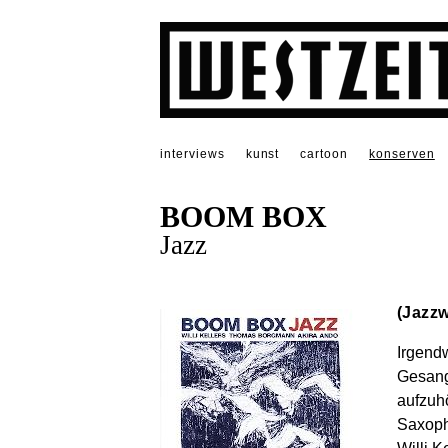
interviews
kunst
cartoon
konserven
BOOM BOX
Jazz
(Jazzw
Irgend
Gesang
aufzuh
Saxoph