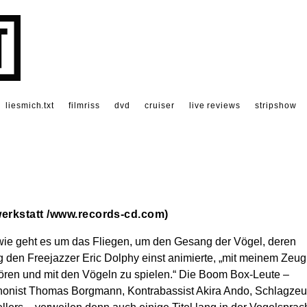
liesmich.txt
filmriss
dvd
cruiser
live reviews
stripshow
erkstatt /
www.records-cd.com
)
wie geht es um das Fliegen, um den Gesang der Vögel, deren
 den Freejazzer Eric Dolphy einst animierte, „mit meinem Zeug
ören und mit den Vögeln zu spielen.“ Die Boom Box-Leute –
onist Thomas Borgmann, Kontrabassist Akira Ando, Schlagzeu