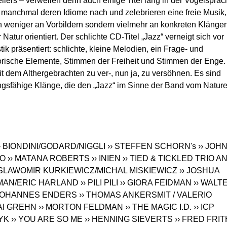
ellers – verweilen denn auch einige Titel lang in der Vogelsprac
manchmal deren Idiome nach und zelebrieren eine freie Musik,
ch weniger an Vorbildern sondern vielmehr an konkreten Klänge
 Natur orientiert. Der schlichte CD-Titel „Jazz“ verneigt sich vor
ik präsentiert: schlichte, kleine Melodien, ein Frage- und
torische Elemente, Stimmen der Freiheit und Stimmen der Enge.
t dem Althergebrachten zu ver-, nun ja, zu versöhnen. Es sind
ungsfähige Klänge, die den „Jazz“ im Sinne der Band vom Nature
› BIONDINI/GODARD/NIGGLI
›› STEFFEN SCHORN's
›› JOH
IO
›› MATANA ROBERTS
›› INIEN
›› TIED & TICKLED TRIO A
/SLAWOMIR KURKIEWICZ/MICHAL MISKIEWICZ
›› JOSHUA
MAN/ERIC HARLAND
›› PILI PILI
›› GIORA FEIDMAN
›› WALT
 JOHANNES ENDERS
›› THOMAS ANKERSMIT / VALERIO
AI GREHN
›› MORTON FELDMAN
›› THE MAGIC I.D.
›› ICP
YK
›› YOU ARE SO ME
›› HENNING SIEVERTS
›› FRED FRIT