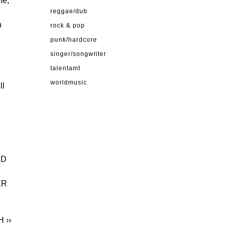
he,
reggae/dub
n
rock & pop
punk/hardcore
singer/songwriter
talentamt
worldmusic
ll
N
ND
ER
H
››